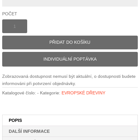
POČET
ŘEZIVO
JASAN
-
PŘIDAT DO KOŠÍKU
truhlářská
kvalita
množství
INDIVIDUÁLNÍ POPTÁVKA
Zobrazovaná dostupnost nemusí být aktuální, o dostupnosti budete
informováni při potvrzení objednávky.
Katalogové číslo:
-
Kategorie:
EVROPSKÉ DŘEVINY
POPIS
DALŠÍ INFORMACE