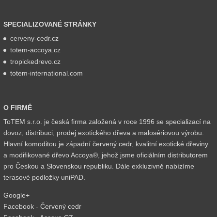
SPECIALIZOVANÉ STRÁNKY
cerveny-cedr.cz
totem-accoya.cz
tropickedrevo.cz
totem-international.com
O FIRMĚ
ToTEM s.r.o. je česká firma založená v roce 1996 se specializací na
dovoz, distribuci, prodej exotického dřeva a malosériovou výrobu.
Hlavní komoditou je západní červený cedr, kvalitní exotické dřeviny
a modifikované dřevo Accoya®, jehož jsme oficiálním distributorem
pro Českou a Slovenskou republiku. Dále exkluzivně nabízíme
terasové podložky uniPAD.
Google+
Facebook - Červený cedr