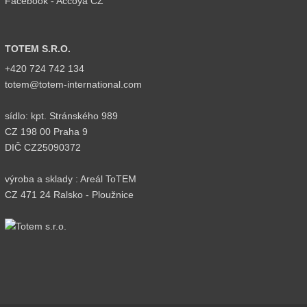
Facebook - Accoya CZ
TOTEM S.R.O.
+420 724 742 134
totem@totem-international.com
sídlo: kpt. Stránského 989
CZ 198 00 Praha 9
DIČ CZ25090372
výroba a sklady : Areál ToTEM
CZ 471 24 Ralsko - Ploužnice