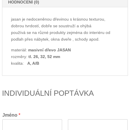
HODNOCENÍ (0)
jasan je nedoceněnou dřevinou s krásnou texturou,
dobrou tvrdostí, dobře se soustruží a ohýbá
používá se na různé produkty zejména do interiéru od
podlah přes nábytek, okna dveře , schody apod.
materiál:
masivní dřevo JASAN
rozměry:
tl. 26, 32, 52 mm
kvalita:
A, A/B
INDIVIDUÁLNÍ POPTÁVKA
Jméno
*