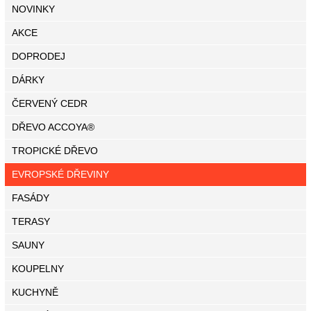
NOVINKY
AKCE
DOPRODEJ
DÁRKY
ČERVENÝ CEDR
DŘEVO ACCOYA®
TROPICKÉ DŘEVO
EVROPSKÉ DŘEVINY
FASÁDY
TERASY
SAUNY
KOUPELNY
KUCHYNĚ